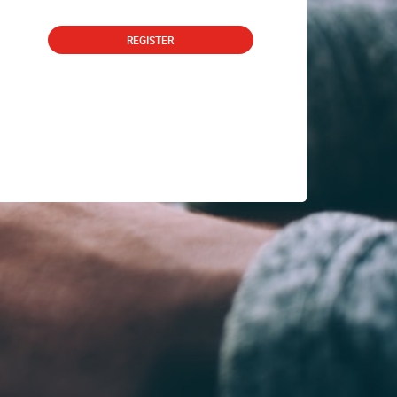
REGISTER