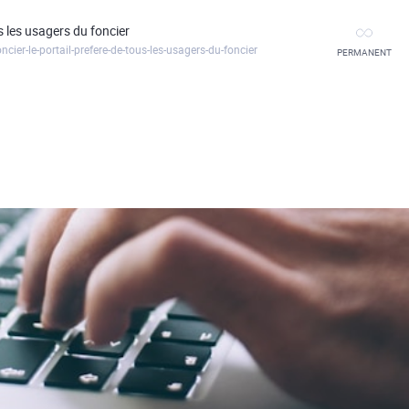
s les usagers du foncier
ier-le-portail-prefere-de-tous-les-usagers-du-foncier
PERMANENT