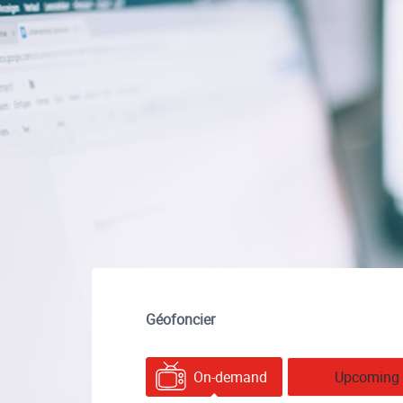
Géofoncier
On-demand
Upcoming 